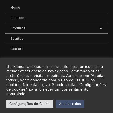
Home
Empresa
Produtos
Eventos
Contato
Utilizamos cookies em nosso site para fornecer uma
melhor experiência de navegação, lembrando suas
CONDIÇÕES DE PAGAMENTO:
preferências e visitas repetidas. Ao clicar em “Aceitar
todos”, você concorda com o uso de TODOS os
cookies. No entanto, você pode visitar "Configurações
de cookies" para fornecer um consentimento
controlado.
Configurações de Cookie
Aceitar todos
© 2021 Eletrocomerciais | Todos os direitos reservados