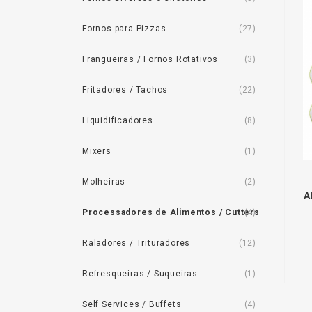
Fornos para Pizzas
(27)
Frangueiras / Fornos Rotativos
(3)
Fritadores / Tachos
(22)
Liquidificadores
(8)
Mixers
(1)
Molheiras
(2)
A
Processadores de Alimentos / Cutters
(4)
Raladores / Trituradores
(12)
Refresqueiras / Suqueiras
(1)
Self Services / Buffets
(4)