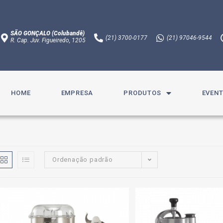
SÃO GONÇALO (Colubandê)
(21)
3700-0177
(21)
97046-9544
R. Cap. Juv. Figueiredo, 1205​
HOME
EMPRESA
PRODUTOS
EVEN
Ordenação padrão