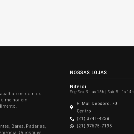
NOSSAS LOJAS
Niterói
Seg-Sex: 9h às 18h | Sáb: 8h às 14h
 trabalhamos com os
r o melhor em
R. Mal. Deodoro, 70
dimento.
Centro
(21) 3741-4238
(21) 97675-7195
ntes, Bares, Padarias,
veniência, Quiosques,