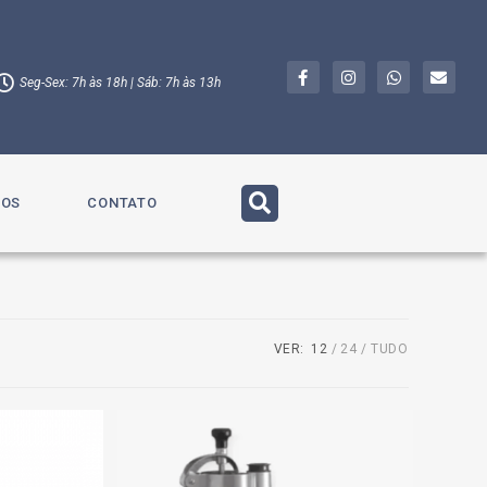
Seg-Sex: 7h às 18h | Sáb: 7h às 13h
TOS
CONTATO
VER:
12
24
TUDO