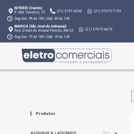
NITERÓI (Centro)
(21)
3741-4238
(21)
97675-7195
R. Mal. Deodoro, 70
Seg-Sex: 9h às 18h | Sáb: 8h às 14h
MARICÁ (São José do Imbassaí)
(21)
97675-6675
Rod. Ernani do Amaral Peixoto, KM 22
Seg-Sex: 7h às 18h | Sáb: 7h às 13h
Produtos
AÇOUGUE & LATICÍNIOS
(11)