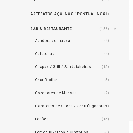
ARTEFATOS AÇO INOX / PONTUALINOX
(1)
BAR & RESTAURANTE
(156)
Abridora de massa
(2)
Cafeteiras
(4)
Chapas / Grill / Sanduicheiras
(15)
Char Broiler
(5)
Cozedores de Massas
(2)
Extratores de Sucos / Centrifugadoras
(7)
Fogões
(15)
Fornos Diversos e Giratórios
(5)