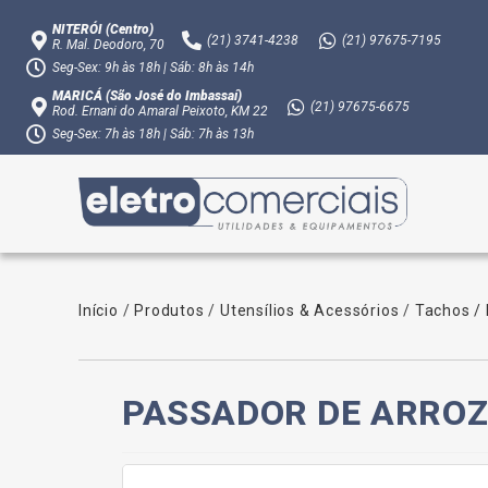
NITERÓI (Centro)
(21)
3741-4238
(21)
97675-7195
R. Mal. Deodoro, 70
Seg-Sex: 9h às 18h | Sáb: 8h às 14h
MARICÁ (São José do Imbassaí)
(21)
97675-6675
Rod. Ernani do Amaral Peixoto, KM 22
Seg-Sex: 7h às 18h | Sáb: 7h às 13h
Início
/
Produtos
/
Utensílios & Acessórios
/
Tachos /
PASSADOR DE ARROZ N