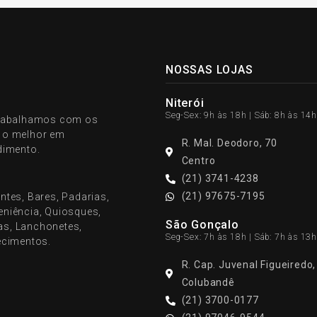
NOSSAS LOJAS
Niterói
Seg-Sex: 9h às 18h | Sáb: 8h às 14h
 trabalhamos com os
r o melhor em
R. Mal. Deodoro, 70
dimento.
Centro
(21) 3741-4238
(21) 97675-7195
ntes, Bares, Padarias,
veniência, Quiosques,
São Gonçalo
ias, Lanchonetes,
Seg-Sex: 7h às 18h | Sáb: 7h às 13h
ecimentos.
R. Cap. Juvenal Figueiredo
Colubandê
(21) 3700-0177