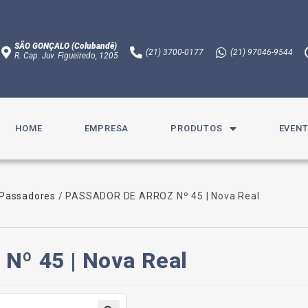
SÃO GONÇALO (Colubandê)
(21)
3700-0177
(21)
97046-9544
R. Cap. Juv. Figueiredo, 1205​
HOME
EMPRESA
PRODUTOS
EVEN
 Passadores
/ PASSADOR DE ARROZ Nº 45 | Nova Real
º 45 | Nova Real