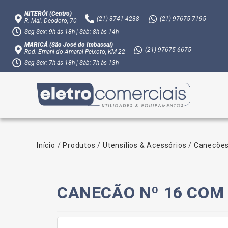
NITERÓI (Centro)
(21)
3741-4238
(21)
97675-7195
R. Mal. Deodoro, 70
Seg-Sex: 9h às 18h | Sáb: 8h às 14h
MARICÁ (São José do Imbassaí)
(21)
97675-6675
Rod. Ernani do Amaral Peixoto, KM 22
Seg-Sex: 7h às 18h | Sáb: 7h às 13h
Início
/
Produtos
/
Utensílios & Acessórios
/
Canecões
CANECÃO Nº 16 COM 