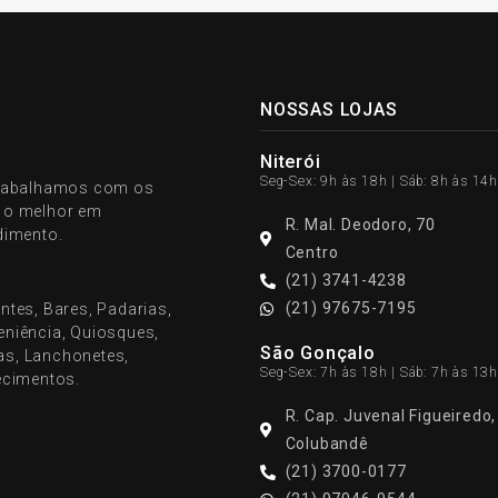
NOSSAS LOJAS
Niterói
Seg-Sex: 9h às 18h | Sáb: 8h às 14h
 trabalhamos com os
r o melhor em
R. Mal. Deodoro, 70
dimento.
Centro
(21) 3741-4238
(21) 97675-7195
ntes, Bares, Padarias,
veniência, Quiosques,
São Gonçalo
ias, Lanchonetes,
Seg-Sex: 7h às 18h | Sáb: 7h às 13h
ecimentos.
R. Cap. Juvenal Figueiredo
Colubandê
(21) 3700-0177