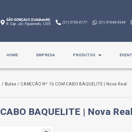
SÃO GONÇALO (Colubandê)
(21)
3700-0177
(21)
97046-9544
R. Cap. Juv. Figueiredo, 1205​
HOME
EMPRESA
PRODUTOS
EVEN
 / Bules
/ CANECÃO Nº 16 COM CABO BAQUELITE | Nova Real
CABO BAQUELITE | Nova Rea