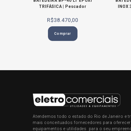
BATEDEIRA BP-40 LT EPOXI
BATEDE
TRIFÁSICA | Pescador
INOX 
R$
38.470,00
Comprar
Atendemos todo o estado do Rio de Janeiro e
mais conceituados fornecedores para oferece
equipamentos e utilidades para o seu empreen