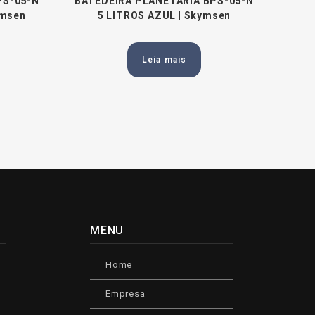
PS-05-N
BATEDEIRA PLANETÁRIA BPS-05-N
ymsen
5 LITROS AZUL | Skymsen
Leia mais
MENU
Home
Empresa