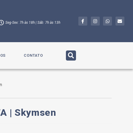
Seg-Sex: 7h às 18h | Sáb: 7h às 13h
TOS
CONTATO
n
A | Skymsen