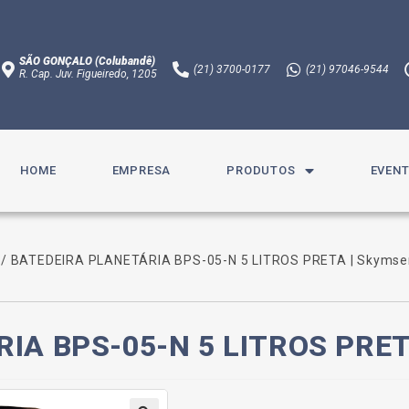
SÃO GONÇALO (Colubandê)
(21)
3700-0177
(21)
97046-9544
R. Cap. Juv. Figueiredo, 1205​
HOME
EMPRESA
PRODUTOS
EVEN
/ BATEDEIRA PLANETÁRIA BPS-05-N 5 LITROS PRETA | Skymse
IA BPS-05-N 5 LITROS PRET