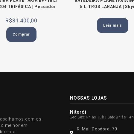
IRA PLANETÁRIA BP-18 LT
BATEDEIRA PLANETÁRIA B
304 TRIFÁSICA | Pescador
5 LITROS LARANJA | Sk
R$
31.400,00
Leia mais
Comprar
NOSSAS LOJAS
Niterói
Seg-Sex: 9h às 18h | Sáb: 8h às 14h
 trabalhamos com os
r o melhor em
R. Mal. Deodoro, 70
dimento.