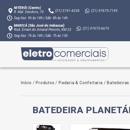
NITERÓI (Centro)
(21)
3741-4238
(21)
97675-7195
R. Mal. Deodoro, 70
Seg-Sex: 9h às 18h | Sáb: 8h às 14h
MARICÁ (São José do Imbassaí)
(21)
97675-6675
Rod. Ernani do Amaral Peixoto, KM 22
Seg-Sex: 7h às 18h | Sáb: 7h às 13h
Início
/
Produtos
/
Padaria & Confeitaria
/
Batedeiras
BATEDEIRA PLANETÁR