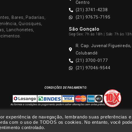
Centro
(21) 3741-4238
(21) 97675-7195
ntes, Bares, Padarias,
veniência, Quiosques,
São Gonçalo
ias, Lanchonetes,
Seg-Sex: 7h às 18h | Sáb: 7h às 13h
ecimentos.
R. Cap. Juvenal Figueiredo
Colubandê
(21) 3700-0177
(21) 97046-9544
CONDIÇÕES DE PAGAMENTO:
or experiência de navegação, lembrando suas preferências e
oncorda com o uso de TODOS os cookies. No entanto, você pod
© 2021 Eletrocomerciais | Todos os direitos reservados
entimento controlado.